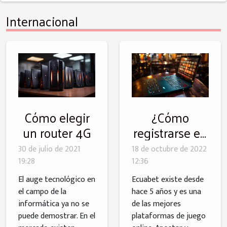
Internacional
Cómo elegir
¿Cómo
un router 4G
registrarse en
la plataforma
30 de julio de 2021
18 de octubre de 2022
de juego
19:28
12:36
online de
El auge tecnológico en
Ecuabet existe desde
ecuabet?
el campo de la
hace 5 años y es una
informática ya no se
de las mejores
puede demostrar. En el
plataformas de juego